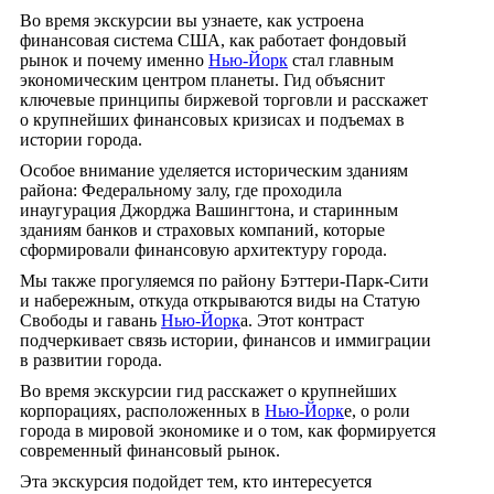
Во время экскурсии вы узнаете, как устроена
финансовая система США, как работает фондовый
рынок и почему именно
Нью-Йорк
стал главным
экономическим центром планеты. Гид объяснит
ключевые принципы биржевой торговли и расскажет
о крупнейших финансовых кризисах и подъемах в
истории города.
Особое внимание уделяется историческим зданиям
района: Федеральному залу, где проходила
инаугурация Джорджа Вашингтона, и старинным
зданиям банков и страховых компаний, которые
сформировали финансовую архитектуру города.
Мы также прогуляемся по району Бэттери-Парк-Сити
и набережным, откуда открываются виды на Статую
Свободы и гавань
Нью-Йорк
а. Этот контраст
подчеркивает связь истории, финансов и иммиграции
в развитии города.
Во время экскурсии гид расскажет о крупнейших
корпорациях, расположенных в
Нью-Йорк
е, о роли
города в мировой экономике и о том, как формируется
современный финансовый рынок.
Эта экскурсия подойдет тем, кто интересуется