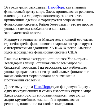
Эта экскурсия раскрывает
Нью-Йорк
как главный
финансовый центр мира. Здесь принимаются решения,
влияющие на мировую экономику, заключаются
крупнейшие сделки и формируется современная
финансовая система. Район Уолл-стрит - это не просто
улица, а символ глобального капитала и
экономической власти.
Маршрут начинается в Манхэттен, в южной его части,
где небоскребы финансового квартала контрастируют
с историческими зданиями XVIII-XIX веков. Именно
здесь зарождалась финансовая система США.
Главной точкой экскурсии становится Уолл-стрит -
легендарная улица, ставшая символом мировой
биржевой торговли. Гид расскажет, как небольшая
улица превратилась в центр глобальных финансов и
какие события формировали ее значение на
протяжении столетий.
Далее мы увидим
Нью-Йорк
скую фондовую биржу -
одну из крупнейших и самых известных бирж в мире.
Здесь формируются мировые индексы, торгуются
акции крупнейших компаний и принимаются
решения, влияющие на глобальные рынки.