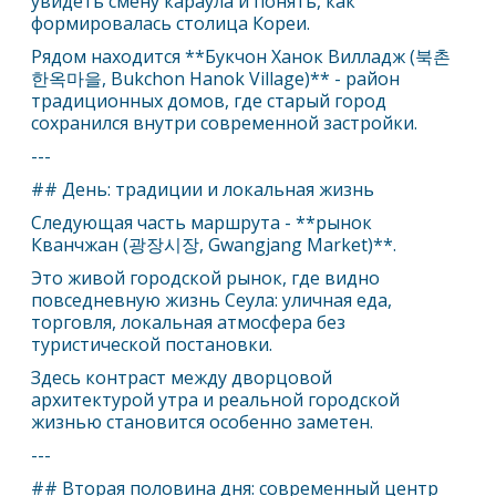
увидеть смену караула и понять, как
формировалась столица Кореи.
Рядом находится **Букчон Ханок Вилладж (북촌
한옥마을, Bukchon Hanok Village)** - район
традиционных домов, где старый город
сохранился внутри современной застройки.
---
## День: традиции и локальная жизнь
Следующая часть маршрута - **рынок
Кванчжан (광장시장, Gwangjang Market)**.
Это живой городской рынок, где видно
повседневную жизнь
Сеул
а: уличная еда,
торговля, локальная атмосфера без
туристической постановки.
Здесь контраст между дворцовой
архитектурой утра и реальной городской
жизнью становится особенно заметен.
---
## Вторая половина дня: современный центр