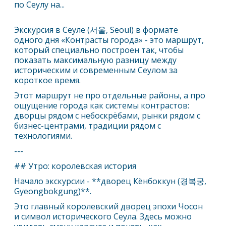
по Сеулу на...
Экскурсия в
Сеул
е (서울, Seoul) в формате
одного дня «Контрасты города» - это маршрут,
который специально построен так, чтобы
показать максимальную разницу между
историческим и современным
Сеул
ом за
короткое время.
Этот маршрут не про отдельные районы, а про
ощущение города как системы контрастов:
дворцы рядом с небоскрёбами, рынки рядом с
бизнес-центрами, традиции рядом с
технологиями.
---
## Утро: королевская история
Начало экскурсии - **дворец Кёнбоккун (경복궁,
Gyeongbokgung)**.
Это главный королевский дворец эпохи Чосон
и символ исторического
Сеул
а. Здесь можно