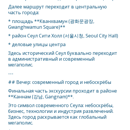
Далее маршрут переходит в центральную
часть города:
* площадь **Кванхвамун (광화문광장,
Gwanghwamun Square)**
* район
Сеул
Сити Холл (서울시청, Seoul City Hall)
* деловые улицы центра
Здесь исторический
Сеул
буквально переходит
в административный и современный
мегаполис.
---
## Вечер: современный город и небоскрёбы
Финальная часть экскурсии проходит в районе
**Каннам (강남, Gangnam)**.
Это символ современного
Сеул
а: небоскрёбы,
бизнес, технологии и индустрия развлечений.
Здесь город раскрывается как глобальный
мегаполис.