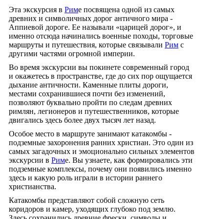
Эта экскурсия в
Рим
е посвящена одной из самых
древних и символичных дорог античного мира -
Аппиевой дороге. Ее называли «царицей дорог», и
именно отсюда начинались военные походы, торговые
маршруты и путешествия, которые связывали
Рим
с
другими частями огромной империи.
Во время экскурсии вы покинете современный город
и окажетесь в пространстве, где до сих пор ощущается
дыхание античности. Каменные плиты дороги,
местами сохранившиеся почти без изменений,
позволяют буквально пройти по следам древних
римлян, легионеров и путешественников, которые
двигались здесь более двух тысяч лет назад.
Особое место в маршруте занимают катакомбы -
подземные захоронения ранних христиан. Это один из
самых загадочных и эмоционально сильных элементов
экскурсии в
Рим
е. Вы узнаете, как формировались эти
подземные комплексы, почему они появились именно
здесь и какую роль играли в истории раннего
христианства.
Катакомбы представляют собой сложную сеть
коридоров и камер, уходящих глубоко под землю.
Здесь сохранились древние фрески, символы и