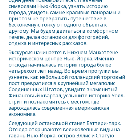
один день познакомиться с главными
символами
Нью-Йорк
а, узнать историю
города, увидеть самые красивые панорамы и
при этом не превратить путешествие в
бесконечную гонку от одного объекта к
другому. Мы будем двигаться в комфортном
темпе, делая остановки для фотографий,
отдыха и интересных рассказов.
Экскурсия начинается в Нижнем Манхэттене -
историческом центре
Нью-Йорк
а. Именно
отсюда начиналась история города более
четырехсот лет назад. Во время прогулки вы
узнаете, как небольшой голландский торговый
пост превратился в крупнейший мегаполис
Соединенных Штатов, увидите знаменитый
Финансовый квартал, услышите историю Уолл-
стрит и познакомитесь с местом, где
зарождалась современная американская
экономика.
Следующей остановкой станет Бэттери-парк.
Отсюда открываются великолепные виды на
гавань
Нью-Йорк
а, остров Эллис и Статую