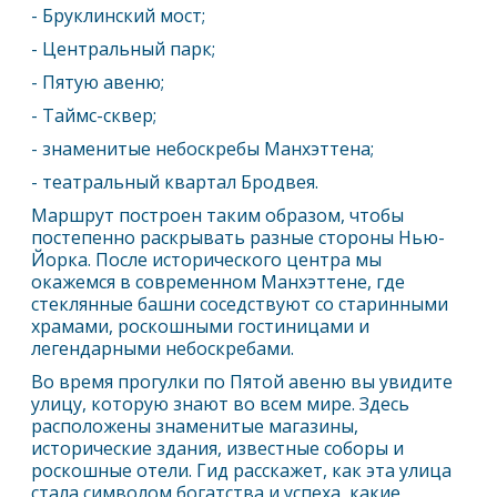
- Бруклинский мост;
- Центральный парк;
- Пятую авеню;
- Таймс-сквер;
- знаменитые небоскребы Манхэттена;
- театральный квартал Бродвея.
Маршрут построен таким образом, чтобы
постепенно раскрывать разные стороны
Нью-
Йорк
а. После исторического центра мы
окажемся в современном Манхэттене, где
стеклянные башни соседствуют со старинными
храмами, роскошными гостиницами и
легендарными небоскребами.
Во время прогулки по Пятой авеню вы увидите
улицу, которую знают во всем мире. Здесь
расположены знаменитые магазины,
исторические здания, известные соборы и
роскошные отели. Гид расскажет, как эта улица
стала символом богатства и успеха, какие