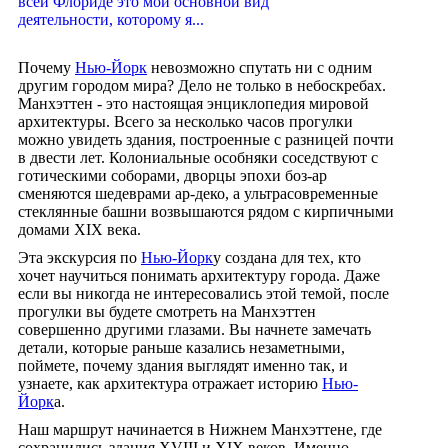
всей Флориде это мой основной вид
деятельности, которому я...
Почему
Нью-Йорк
невозможно спутать ни с одним
другим городом мира? Дело не только в небоскребах.
Манхэттен - это настоящая энциклопедия мировой
архитектуры. Всего за несколько часов прогулки
можно увидеть здания, построенные с разницей почти
в двести лет. Колониальные особняки соседствуют с
готическими соборами, дворцы эпохи боз-ар
сменяются шедеврами ар-деко, а ультрасовременные
стеклянные башни возвышаются рядом с кирпичными
домами XIX века.
Эта экскурсия по
Нью-Йорк
у создана для тех, кто
хочет научиться понимать архитектуру города. Даже
если вы никогда не интересовались этой темой, после
прогулки вы будете смотреть на Манхэттен
совершенно другими глазами. Вы начнете замечать
детали, которые раньше казались незаметными,
поймете, почему здания выглядят именно так, и
узнаете, как архитектура отражает историю
Нью-
Йорк
а.
Наш маршрут начинается в Нижнем Манхэттене, где
сохранились здания XVIII и XIX веков. Именно