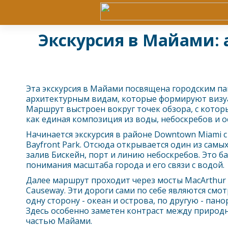
Экскурсия в Майами: 
Эта экскурсия в
Майами
посвящена городским па
архитектурным видам, которые формируют визуа
Маршрут выстроен вокруг точек обзора, с котор
как единая композиция из воды, небоскребов и о
Начинается экскурсия в районе Downtown Miami 
Bayfront Park. Отсюда открывается один из самы
залив Бискейн, порт и линию небоскребов. Это ба
понимания масштаба города и его связи с водой.
Далее маршрут проходит через мосты MacArthur 
Causeway. Эти дороги сами по себе являются см
одну сторону - океан и острова, по другую - пан
Здесь особенно заметен контраст между природн
частью
Майами
.