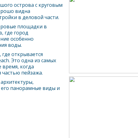
ьшого острова с круговым
орошо видна
тройки в деловой части.
тровые площадки в
в, где город
ение особенно
ия воды.
, где открывается
ach. Это одна из самых
 время, когда
я частью пейзажа.
 архитектуры,
з его панорамные виды и