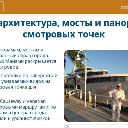
эк
архитектура, мосты и пан
смотровых точек
норамам, мостам и
льный образ города.
ых
Майами
раскрывается
стровов.
с прогулки по набережной
х узнаваемых видов на
зовая точка для
Causeway и Venetian
отровыми маршрутами: по
орамы центра города.
ой и урбанистической