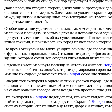
перестроек и почему они до сих пор существуют в сердце фин
Далее прогулка уходит в сторону узких улиц и проходных дво
становится почти камерным. Здесь можно увидеть скрытые ар
между зданиями и неожиданные архитектурные контрасты, к
на протяжении столетий.
Особое внимание уделяется так называемым «секретным» ме
маленьким площадям, забытым церквям и историческим здани
пропустить, если не знать об их существовании. Гид делится
этими точками, и показывает, как город прячет свою историю 
Во время экскурсии вы также увидите районы, где современна
с фрагментами прошлых эпох. Стеклянные фасады офисов от
зданий, которым сотни лет, создавая уникальный визуальный 
Отдельная часть маршрута посвящена историям жителей
Лон
политиков, а обычных людей, которые формировали город на
Именно их судьбы делают скрытый
Лондон
особенно живым 
Завершается экскурсия в одном из тихих уголков города, где
становится почти незаметным. Это место помогает почувствов
из самых больших городов мира всегда есть пространство дл
Эта экскурсия в
Лондон
е подойдет тем, кто хочет увидеть ст
выйти за рамки привычных маршрутов. Скрытый
Лондон
пок
систему историй, спрятанных в деталях, дворах и улицах, кото