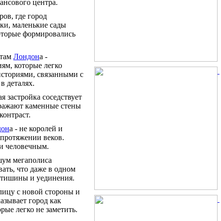
ансового центра.
ров, где город
ки, маленькие сады
оторые формировались
стам
Лондон
а -
ям, которые легко
 историями, связанными с
в деталях.
я застройка соседствует
ражают каменные стены
контраст.
дон
а - не королей и
 протяжении веков.
и человечным.
 шум мегаполиса
ать, что даже в одном
я тишины и уединения.
олицу с новой стороны и
азывает город как
рые легко не заметить.