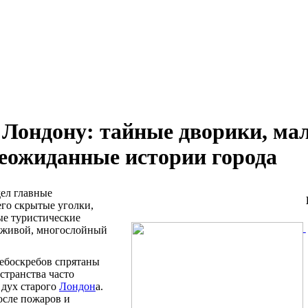
Лондону: тайные дворики, мал
еожиданные истории города
дел главные
его скрытые уголки,
ые туристические
к живой, многослойный
небоскребов спрятаны
странства часто
 дух старого
Лондон
а.
осле пожаров и