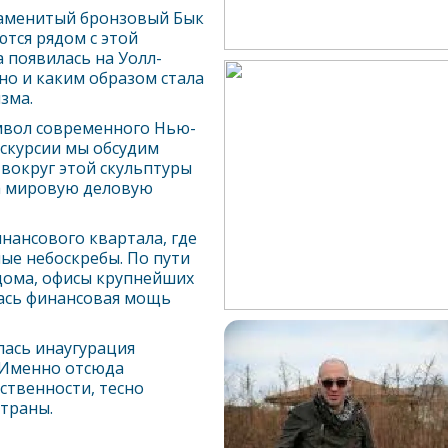
наменитый бронзовый Бык
ются рядом с этой
а появилась на Уолл-
но и каким образом стала
зма.
имвол современного
Нью-
кскурсии мы обсудим
вокруг этой скульптуры
на мировую деловую
нансового квартала, где
ные небоскребы. По пути
дома, офисы крупнейших
ась финансовая мощь
лась инаугурация
 Именно отсюда
ственности, тесно
траны.