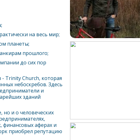
;
рактически на весь мир;
ом планеты;
банкирам прошлого;
мпании до сих пор
Trinity Church, которая
нных небоскребов. Здесь
редприниматели и
старейших зданий
 но и о человеческих
предпринимателях,
, финансовых аферах и
орк
приобрел репутацию