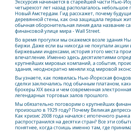
Экскурсия начинается в старейшей части
Нью-Йо
четырехсот лет назад располагалось небольшое 
Новый Амстердам. Гид расскажет, почему будущи
деревянной стены, как она защищала первых жи
обычная оборонительная линия дала название с
финансовой улице мира - Wall Street.
Во время прогулки мы окажемся возле здания
Нь
биржи. Даже если вы никогда не покупали акции и
биржевыми индексами, история этого места про
впечатление. Именно здесь десятилетиями опре
крупнейших мировых компаний, а события, прои
здания, неоднократно меняли ход мировой экон
Вы узнаете, как появилась
Нью-Йорк
ская фондов
сделки заключались под обычным платаном, как
брокеры XIX века и чем современная электронная
легендарных торговых залов прошлого.
Мы обязательно поговорим о крупнейших финанс
произошло в 1929 году? Почему Великая депресс
Как кризис 2008 года начался с ипотечного рынка
распространился на десятки стран? Все эти событ
понятнее, когда стоишь именно там, где приним