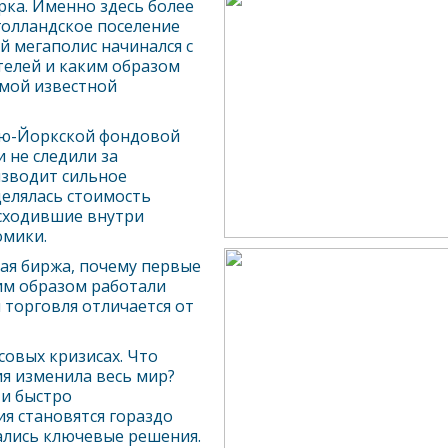
рк
а. Именно здесь более
голландское поселение
й мегаполис начинался с
телей и каким образом
амой известной
ю-Йорк
ской фондовой
 не следили за
изводит сильное
делялась стоимость
сходившие внутри
омики.
ая биржа, почему первые
им образом работали
 торговля отличается от
овых кризисах. Что
ия изменила весь мир?
 и быстро
ия становятся гораздо
ались ключевые решения.