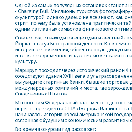
Одной из самых популярных остановок станет з
- Charging Bull. Миллионы туристов фотографиру
скульптурой, однако далеко не все знают, как он
стрит, почему была установлена практически тай
одним из главных символов финансового оптими
Совсем рядом находится еще один известный с
Йорк
а - статуя Бесстрашной девочки. Во время э
историю ее появления, общественную дискуссию 
и то, как современное искусство может влиять 
культуру.
Маршрут проходит через исторический район Фи
соседствуют здания XVIII века и ультрасовремен
вы увидите старинные банки, бывшие торговые 
международных компаний и места, где зарождал
Соединенных Штатов.
Мы посетим Федеральный зал - место, где состоя
первого президента США Джорджа Вашингтона.
начиналась история новой американской государ
связанная с будущим экономическим развитием с
Во время экскурсии гид расскажет: