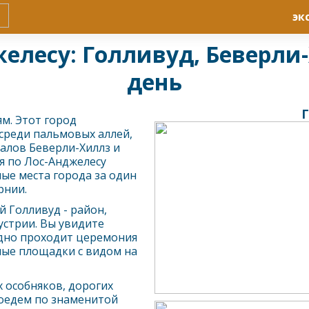
эк
елесу: Голливуд, Беверли
день
Г
м. Этот город
 среди пальмовых аллей,
алов Беверли-Хиллз и
ия по
Лос-Анджелес
у
ные места города за один
рнии.
 Голливуд - район,
стрии. Вы увидите
одно проходит церемония
ные площадки с видом на
 особняков, дорогих
оедем по знаменитой