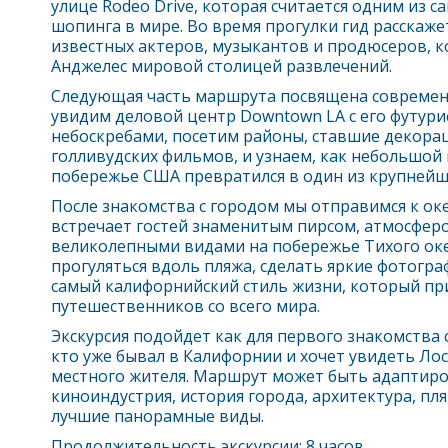
улице Rodeo Drive, которая считается одним из с
шопинга в мире. Во время прогулки гид расскаже
известных актеров, музыкантов и продюсеров, 
Анджелес
мировой столицей развлечений.
Следующая часть маршрута посвящена совреме
увидим деловой центр Downtown LA с его футур
небоскребами, посетим районы, ставшие декора
голливудских фильмов, и узнаем, как небольшой
побережье США превратился в один из крупнейш
После знакомства с городом мы отправимся к ок
встречает гостей знаменитым пирсом, атмосферо
великолепными видами на побережье Тихого оке
прогуляться вдоль пляжа, сделать яркие фотогра
самый калифорнийский стиль жизни, который пр
путешественников со всего мира.
Экскурсия подойдет как для первого знакомства с 
кто уже бывал в Калифорнии и хочет увидеть
Лос
местного жителя. Маршрут может быть адаптиро
киноиндустрия, история города, архитектура, пл
лучшие панорамные виды.
Продолжительность экскурсии: 8 часов.