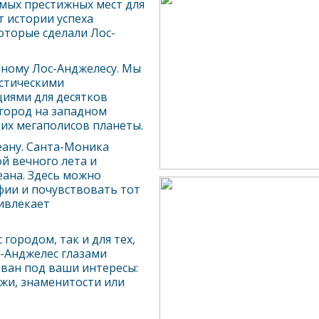
амых престижных мест для
т истории успеха
которые сделали
Лос-
нному
Лос-Анджелес
у. Мы
истическими
циями для десятков
 город на западном
их мегаполисов планеты.
еану. Санта-Моника
й вечного лета и
ана. Здесь можно
фии и почувствовать тот
ивлекает
городом, так и для тех,
-Анджелес
глазами
ван под ваши интересы:
яжи, знаменитости или