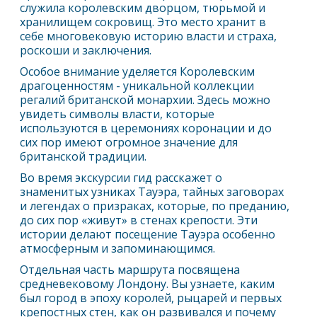
служила королевским дворцом, тюрьмой и
хранилищем сокровищ. Это место хранит в
себе многовековую историю власти и страха,
роскоши и заключения.
Особое внимание уделяется Королевским
драгоценностям - уникальной коллекции
регалий британской монархии. Здесь можно
увидеть символы власти, которые
используются в церемониях коронации и до
сих пор имеют огромное значение для
британской традиции.
Во время экскурсии гид расскажет о
знаменитых узниках Тауэра, тайных заговорах
и легендах о призраках, которые, по преданию,
до сих пор «живут» в стенах крепости. Эти
истории делают посещение Тауэра особенно
атмосферным и запоминающимся.
Отдельная часть маршрута посвящена
средневековому
Лондон
у. Вы узнаете, каким
был город в эпоху королей, рыцарей и первых
крепостных стен, как он развивался и почему