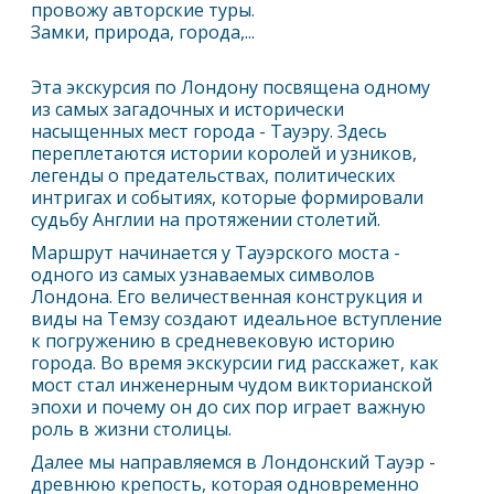
провожу авторские туры.
Замки, природа, города,...
Эта экскурсия по
Лондон
у посвящена одному
из самых загадочных и исторически
насыщенных мест города - Тауэру. Здесь
переплетаются истории королей и узников,
легенды о предательствах, политических
интригах и событиях, которые формировали
судьбу Англии на протяжении столетий.
Маршрут начинается у Тауэрского моста -
одного из самых узнаваемых символов
Лондон
а. Его величественная конструкция и
виды на Темзу создают идеальное вступление
к погружению в средневековую историю
города. Во время экскурсии гид расскажет, как
мост стал инженерным чудом викторианской
эпохи и почему он до сих пор играет важную
роль в жизни столицы.
Далее мы направляемся в
Лондон
ский Тауэр -
древнюю крепость, которая одновременно