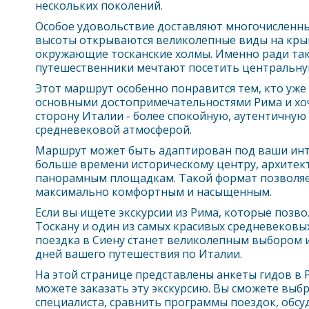
нескольких поколений.
Особое удовольствие доставляют многочисленны
высоты открываются великолепные виды на крыш
окружающие тосканские холмы. Именно ради та
путешественники мечтают посетить центральну
Этот маршрут особенно понравится тем, кто уже
основными достопримечательностями
Рим
а и х
сторону Италии - более спокойную, аутентичную
средневековой атмосферой.
Маршрут может быть адаптирован под ваши инт
больше времени историческому центру, архитект
панорамным площадкам. Такой формат позволяе
максимально комфортным и насыщенным.
Если вы ищете экскурсии из
Рим
а, которые позв
Тоскану и один из самых красивых средневековы
поездка в Сиену станет великолепным выбором и
дней вашего путешествия по Италии.
На этой странице представлены анкеты гидов в
можете заказать эту экскурсию. Вы сможете выб
специалиста, сравнить программы поездок, обсу