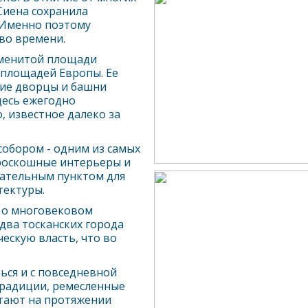
Сиена сохранила
 Именно поэтому
во времени.
аменитой площади
 площадей Европы. Ее
ие дворцы и башни
десь ежегодно
, известное далеко за
собором - одним из самых
 роскошные интерьеры и
зательным пунктом для
тектуры.
е о многовековом
два тосканских города
ческую власть, что во
ься и с повседневной
традиции, ремесленные
отают на протяжении