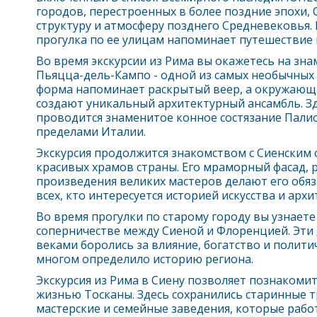
городов, перестроенных в более поздние эпохи, 
структуру и атмосферу позднего Средневековья.
прогулка по ее улицам напоминает путешествие 
Во время экскурсии из
Рим
а вы окажетесь на зн
Пьяцца-дель-Кампо - одной из самых необычных
форма напоминает раскрытый веер, а окружающ
создают уникальный архитектурный ансамбль. З
проводится знаменитое конное состязание Палио
пределами Италии.
Экскурсия продолжится знакомством с Сиенским 
красивых храмов страны. Его мраморный фасад,
произведения великих мастеров делают его обя
всех, кто интересуется историей искусства и архи
Во время прогулки по старому городу вы узнает
соперничестве между Сиеной и Флоренцией. Эти 
веками боролись за влияние, богатство и полити
многом определило историю региона.
Экскурсия из
Рим
а в Сиену позволяет познакомит
жизнью Тосканы. Здесь сохранились старинные 
мастерские и семейные заведения, которые раб