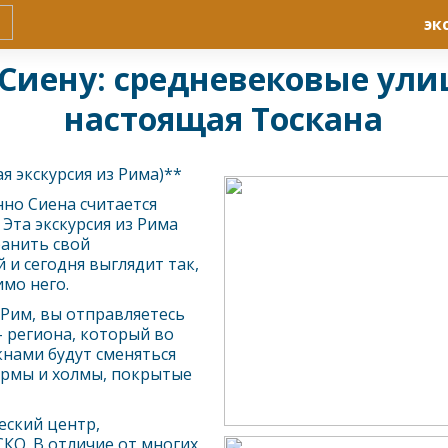
эк
 Сиену: средневековые ул
настоящая Тоскана
я экскурсия из
Рим
а)**
но Сиена считается
Эта экскурсия из
Рим
а
ранить свой
и сегодня выглядит так,
мо него.
Рим
, вы отправляетесь
 региона, который во
кнами будут сменяться
ермы и холмы, покрытые
еский центр,
КО. В отличие от многих