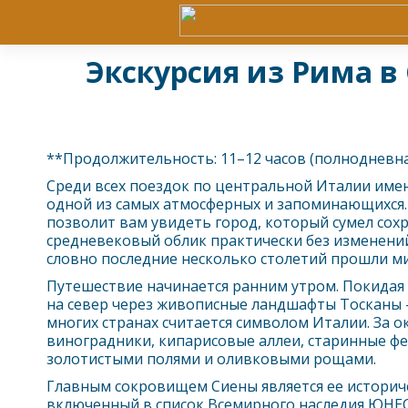
Экскурсия из Рима в
**Продолжительность: 11–12 часов (полнодневна
Среди всех поездок по центральной Италии имен
одной из самых атмосферных и запоминающихся. 
позволит вам увидеть город, который сумел сох
средневековый облик практически без изменений 
словно последние несколько столетий прошли ми
Путешествие начинается ранним утром. Покидая
на север через живописные ландшафты Тосканы -
многих странах считается символом Италии. За о
виноградники, кипарисовые аллеи, старинные ф
золотистыми полями и оливковыми рощами.
Главным сокровищем Сиены является ее историч
включенный в список Всемирного наследия ЮНЕС