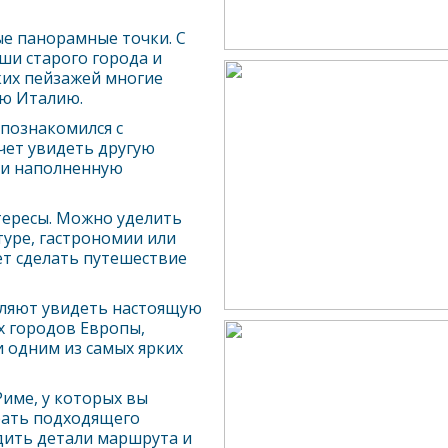
е панорамные точки. С
и старого города и
ких пейзажей многие
ю Италию.
 познакомился с
очет увидеть другую
 и наполненную
ересы. Можно уделить
уре, гастрономии или
т сделать путешествие
оляют увидеть настоящую
х городов Европы,
 одним из самых ярких
Рим
е, у которых вы
рать подходящего
дить детали маршрута и