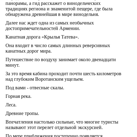
панорамы, а гид расскажет о винодельческих
традициях региона и знаменитой пещере, где была
обнаружена древнейшая в мире винодельня.
Далее нас ждет одна из самых необычных
достопримечательностей Армении.
Канатная дорога «Крылья Татева».
Она входит в число самых длинных реверсивных
канатных дорог мира.
Путешествие по воздуху занимает около двенадцати
минут.
За это время кабина проходит почти шесть километров
над глубоким Воротанским ущельем.
Под вами - отвесные скалы.
Горная река.
Леса.
Древние тропы.
Впечатления настолько сильные, что многие туристы
называют этот перелет отдельной экскурсией.
По мере приближения постепенно появляется