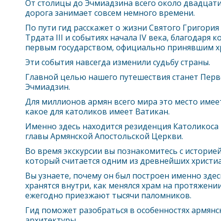
От столицы до Эчмиадзина всего около двадцат
дорога занимает совсем немного времени.
По пути гид расскажет о жизни Святого Григория
Трдата III и событиях начала IV века, благодаря
первым государством, официально принявшим х
Эти события навсегда изменили судьбу страны.
Главной целью нашего путешествия станет Пер
Эчмиадзин.
Для миллионов армян всего мира это место имеет
какое для католиков имеет Ватикан.
Именно здесь находится резиденция Католикоса 
главы Армянской Апостольской Церкви.
Во время экскурсии вы познакомитесь с историе
который считается одним из древнейших христиа
Вы узнаете, почему он был построен именно здес
хранятся внутри, как менялся храм на протяжени
ежегодно приезжают тысячи паломников.
Гид поможет разобраться в особенностях армян
архитектуры.