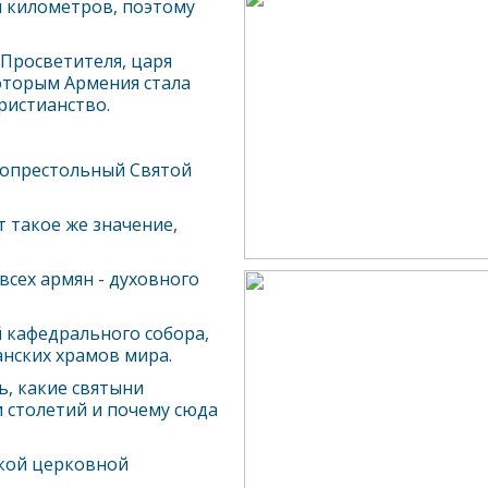
и километров, поэтому
 Просветителя, царя
 которым Армения стала
ристианство.
вопрестольный Святой
 такое же значение,
всех армян - духовного
й кафедрального собора,
нских храмов мира.
ь, какие святыни
и столетий и почему сюда
ской церковной