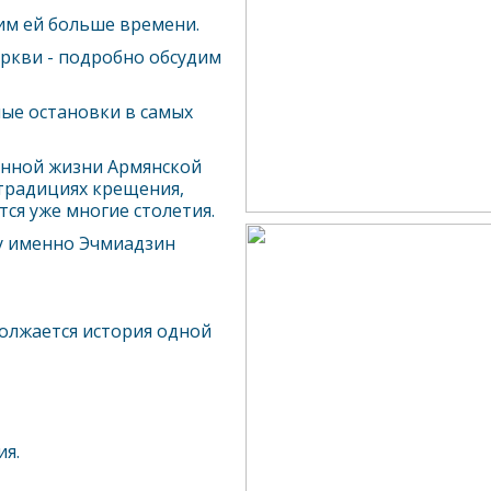
лим ей больше времени.
еркви - подробно обсудим
ые остановки в самых
енной жизни Армянской
традициях крещения,
ся уже многие столетия.
у именно Эчмиадзин
должается история одной
я.