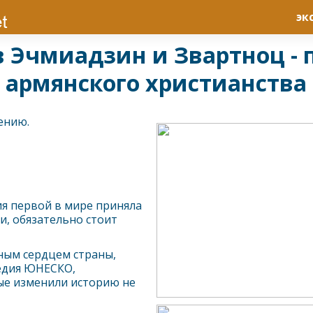
эк
в Эчмиадзин и Звартноц -
армянского христианства
ению.
ия первой в мире приняла
и, обязательно стоит
вным сердцем страны,
едия ЮНЕСКО,
ые изменили историю не