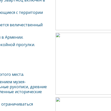
му Звартноц включен в
ающиеся с территории
ается величественный
 в Армении.
окойной прогулки.
того места.
ением музея-
ьные рукописи, древние
сленные исторические
 ограничиваться