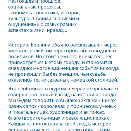
Настоящее и прошлое,
социальные процессы,
экономика, политика, история,
культура... Своими знаниями и
ощущениями о самых разных
аспектах жизни, нравах,...
Историю
Берлин
а обычно рассказывают через
имена королей, императоров, полководцев и
политиков. Но стоит немного внимательнее
присмотреться к этому городу, и становится
очевидно: многие важнейшие события никогда
не произошли бы без женщин, чьи судьбы
оказались тесно связаны с немецкой столицей.
Эта необычная экскурсия в
Берлин
е предлагает
совершенно новый взгляд на историю города.
Мы будем говорить о выдающихся женщинах
разных эпох - королевах и принцессах, ученых
и писательницах, художницах и актрисах,
благотворительницах и революционерках.
Каждая из них оставила свой след в истории
Берлин
а, а вместе они создали город таким,