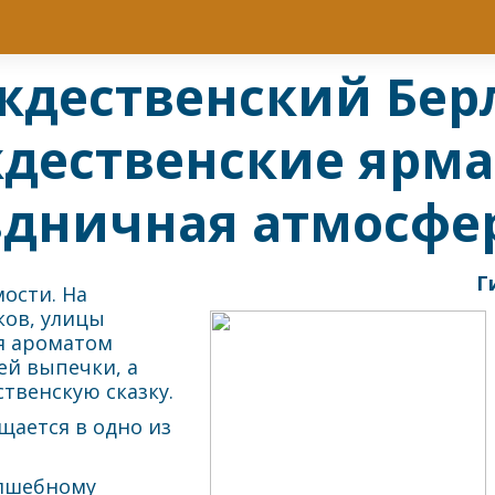
ждественский Бер
дественские ярма
здничная атмосфе
Г
ости. На
ков, улицы
я ароматом
ей выпечки, а
твенскую сказку.
щается в одно из
олшебному