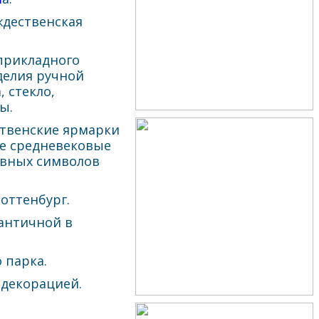
ждественская
прикладного
делия ручной
 стекло,
ы.
ственские ярмарки
е средневековые
авных символов
оттенбург.
античной в
 парка.
 декорацией.