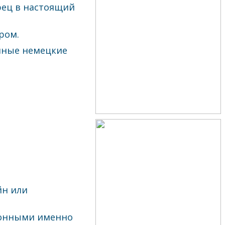
ец в настоящий
ром.
нные немецкие
йн или
ионными именно