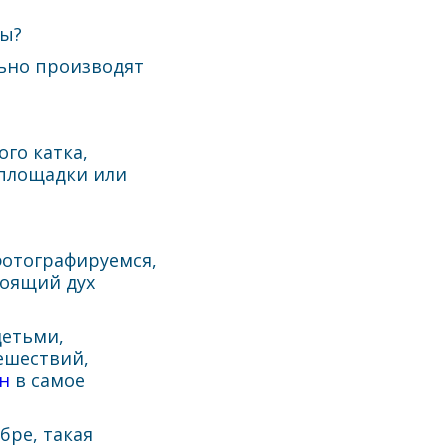
ты?
ьно производят
го катка,
 площадки или
фотографируемся,
тоящий дух
детьми,
ешествий,
н
в самое
бре, такая