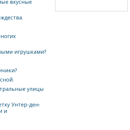
амые вкусные
ждества.
?
многих
нными игрушками?
нчики?
сной.
нтральные улицы
тку Унтер-ден-
и и