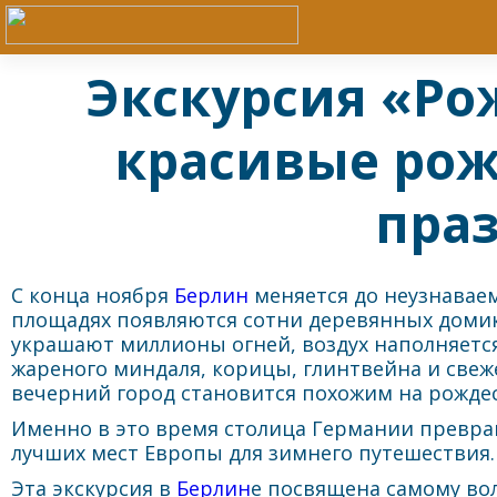
Экскурсия «Ро
красивые рож
пра
С конца ноября
Берлин
меняется до неузнаваем
площадях появляются сотни деревянных доми
украшают миллионы огней, воздух наполняетс
жареного миндаля, корицы, глинтвейна и свеж
вечерний город становится похожим на рождес
Именно в это время столица Германии превра
лучших мест Европы для зимнего путешествия.
Эта экскурсия в
Берлин
е посвящена самому в