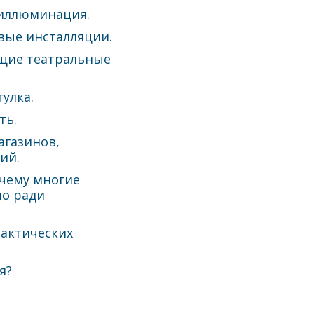
 иллюминация.
вые инсталляции.
щие театральные
улка.
ть.
агазинов,
ий.
очему многие
о ради
рактических
я?