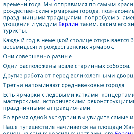
времени года. Мы отправимся по самым крас
рождественским ярмаркам города, познакоми
праздничными традициями, попробуем знаме
угощения и увидим
Берлин
таким, каким его зн
туристы.
Каждый год в немецкой столице открывается б
восьмидесяти рождественских ярмарок.
Они совершенно разные.
Одни расположены возле старинных соборов.
Другие работают перед великолепными дворц
Третьи напоминают средневековые города.
Есть ярмарки с ледовыми катками, концертам
мастерскими, историческими реконструкциям
праздничными аттракционами.
Во время одной экскурсии вы увидите самые и
Наше путешествие начинается на площади Жа
одном из самых красивых мест зимнего
Берли