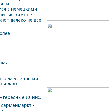
ивым
мся с немецкими
нитые зимние
ают далеко не все
олее
ами.
и, ремесленными
и и даже
нтересные из них.
ндарменмаркт -
н
а.