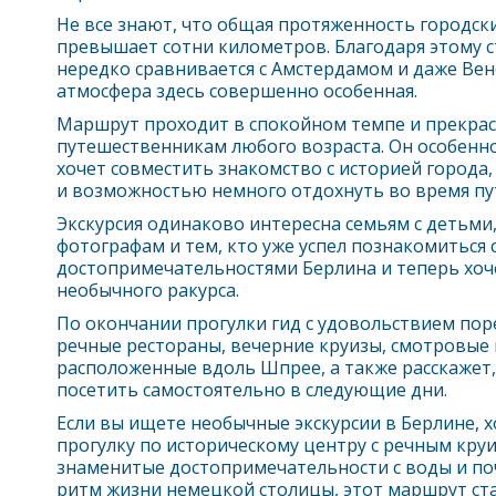
Не все знают, что общая протяженность городск
превышает сотни километров. Благодаря этому 
нередко сравнивается с Амстердамом и даже Вен
атмосфера здесь совершенно особенная.
Маршрут проходит в спокойном темпе и прекра
путешественникам любого возраста. Он особенно
хочет совместить знакомство с историей город
и возможностью немного отдохнуть во время пу
Экскурсия одинаково интересна семьям с детьми
фотографам и тем, кто уже успел познакомиться 
достопримечательностями
Берлин
а и теперь хоч
необычного ракурса.
По окончании прогулки гид с удовольствием по
речные рестораны, вечерние круизы, смотровые 
расположенные вдоль Шпрее, а также расскажет,
посетить самостоятельно в следующие дни.
Если вы ищете необычные экскурсии в
Берлин
е, 
прогулку по историческому центру с речным кру
знаменитые достопримечательности с воды и п
ритм жизни немецкой столицы, этот маршрут ст