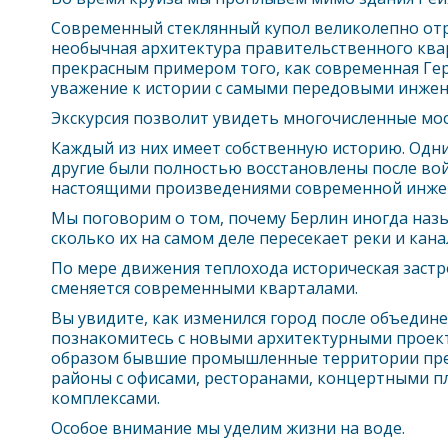
Современный стеклянный купол великолепно отра
необычная архитектура правительственного ква
прекрасным примером того, как современная Ге
уважение к истории с самыми передовыми инже
Экскурсия позволит увидеть многочисленные мо
Каждый из них имеет собственную историю. Одни 
другие были полностью восстановлены после вой
настоящими произведениями современной инже
Мы поговорим о том, почему
Берлин
иногда наз
сколько их на самом деле пересекает реки и кан
По мере движения теплохода историческая заст
сменяется современными кварталами.
Вы увидите, как изменился город после объедин
познакомитесь с новыми архитектурными проект
образом бывшие промышленные территории пре
районы с офисами, ресторанами, концертными 
комплексами.
Особое внимание мы уделим жизни на воде.