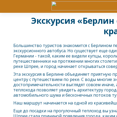
Экскурсия «Берлин 
кр
Большинство туристов знакомится с
Берлин
ом п
экскурсионного автобуса. Но существует еще оди
Германии - такой, каким ее видели купцы, корол
путешественники на протяжении многих столети
реке Шпрее, и город начинает открываться сове
Эта экскурсия в
Берлин
е объединяет приятную пр
центру с путешествием по реке. С воды многие 
достопримечательности выглядят совсем иначе,
теплохода позволяет увидеть архитектуру города
автомобильного шума и бесконечных потоков ту
Наш маршрут начинается на одной из красивей
Еще до посадки на прогулочный теплоход вы узн
Шпрее стала причиной появления города, каким