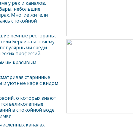
я у рек и каналов.
 бары, небольшие
рах. Многие жители
аясь спокойной
учшие речные рестораны,
ители
Берлин
а и почему
 популярными среди
еских профессий.
самым красивым
ссматривая старинные
ы и уютные кафе с видом
рафий, о которых знают
ются великолепные
аний в спокойной воде
имки.
численных каналах