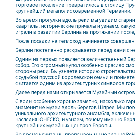
торговое поселение превратилось в столицу Прусс
крупнейший мегаполис современной Германии.
Во время прогулки вдоль реки мы увидим стари
кварталы, исторические причалы и узнаем, каку
играли в развитии
Берлин
а на протяжении после
После посадки на теплоход начинается совершенн
Берлин
постепенно раскрывается перед вами с н
Одним из первых появляется величественный
Бе
собор. Его огромный купол особенно красиво смо
стороны реки. Вы узнаете историю строительств
с судьбой прусской королевской семьи и поймете
считается одним из архитектурных символов гор
Далее перед нами открывается Музейный остров
С воды особенно хорошо заметно, насколько га
знаменитые музеи вдоль берегов Шпрее. Мы пог
уникального архитектурного ансамбля, включенн
наследия ЮНЕСКО, и узнаем, почему именно
Бер
крупнейших музейных центров Европы.
Во время круиза мы проплывем мимо здания Рейх