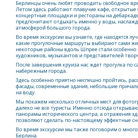
Берлин
цы очень любят проводить свободное врем
Летом здесь работают плавучие кафе, открытые
концертные площадки и рестораны на дебаркаде
предпочитают отдыхать именно у воды, наслажд
атмосферой большого города.
Во время экскурсии вы узнаете, где находятся л
какие прогулочные маршруты выбирают сами ж
некоторые районы вдоль Шпрее стали особенно
художников, музыкантов и представителей творч
После завершения круиза нас ждет прогулка по 
набережным города.
Здесь особенно приятно неспешно пройтись, ра
фасады, современные здания, небольшие причал
на воду.
Мы покажем несколько отличных мест для фотог
далеко не все туристы. Именно отсюда открыва
панорамы исторического центра, а отражения зд
позволяют сделать по-настоящему эффектные сн
Во время экскурсии мы также поговорим о много
Берлин
а.