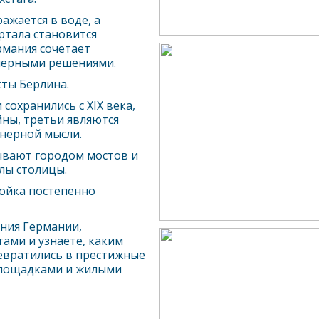
жается в воде, а
ртала становится
рмания сочетает
нерными решениями.
сты
Берлин
а.
сохранились с XIX века,
ны, третьи являются
нерной мысли.
ывают городом мостов и
алы столицы.
ройка постепенно
ения Германии,
ами и узнаете, каким
вратились в престижные
площадками и жилыми