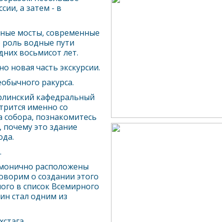
ии, а затем - в
нные мосты, современные
ю роль водные пути
дних восьмисот лет.
о новая часть экскурсии.
еобычного ракурса.
рлин
ский кафедральный
трится именно со
а собора, познакомитесь
, почему это здание
ода.
.
рмонично расположены
оворим о создании этого
ого в список Всемирного
лин
стал одним из
стага.