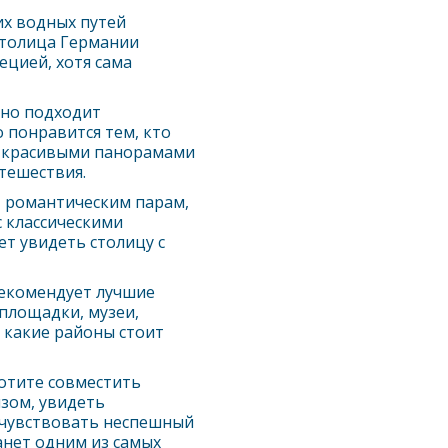
их водных путей
столица Германии
ецией, хотя сама
сно подходит
 понравится тем, кто
а, красивыми панорамами
тешествия.
, романтическим парам,
с классическими
ет увидеть столицу с
рекомендует лучшие
площадки, музеи,
 какие районы стоит
хотите совместить
изом, увидеть
очувствовать неспешный
анет одним из самых