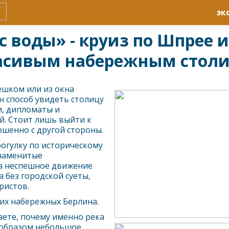
эк
с воды» - круиз по Шпрее 
асивым набережным стол
ешком или из окна
н способ увидеть столицу
и, дипломаты и
й. Стоит лишь выйти к
ршенно с другой стороны.
огулку по историческому
знаменитые
 а неспешное движение
 без городской суеты,
ристов.
ших набережных
Берлин
а.
аете, почему именно река
 образом небольшое