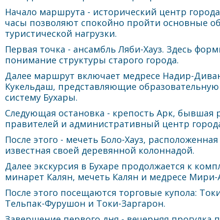
Начало маршрута - исторический центр город
часы позволяют спокойно пройти основные о
туристической нагрузки.
Первая точка - ансамбль Ляби-Хауз. Здесь фор
понимание структуры старого города.
Далее маршрут включает медресе Надир-Диван
Кукельдаш, представляющие образовательную
систему Бухары.
Следующая остановка - крепость Арк, бывшая
правителей и административный центр города
После этого - мечеть Боло-Хауз, расположенная
известная своей деревянной колоннадой.
Далее экскурсия в Бухаре продолжается к комп
минарет Калян, мечеть Калян и медресе Мири-
После этого посещаются торговые купола: Ток
Тельпак-Фурушон и Токи-Заргарон.
Завершение первого дня - вечерняя прогулка п