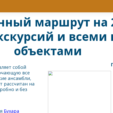
нный маршрут на 2
кскурсий и всем
объектами
вляет собой
лючающую все
ие ансамбли,
т рассчитан на
дробно и без
ая
Бухара