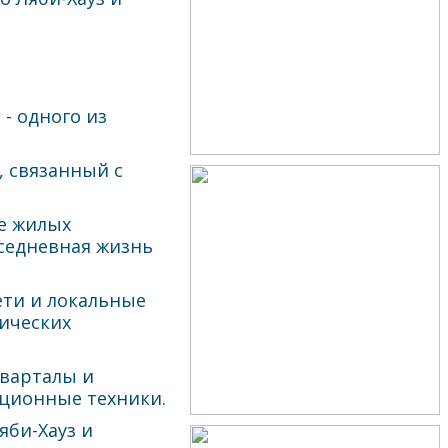
- одного из
 связанный с
ие жилых
вседневная жизнь
ети и локальные
ических
кварталы и
иционные техники.
яби-Хауз и