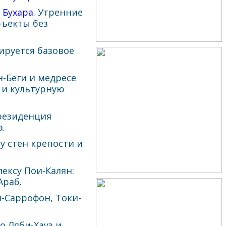
а
Бухара
. Утренние
бъекты без
мируется базовое
-Беги и медресе
 и культурную
 резиденция
.
 у стен крепости и
лексу Пои-Калян:
Араб.
и-Саррофон, Токи-
о Ляби-Хауз и