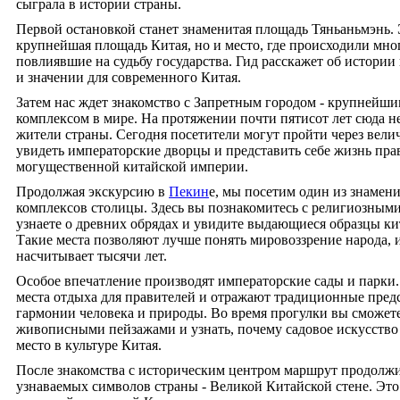
сыграла в истории страны.
Первой остановкой станет знаменитая площадь Тяньаньмэнь. 
крупнейшая площадь Китая, но и место, где происходили мно
повлиявшие на судьбу государства. Гид расскажет об истории
и значении для современного Китая.
Затем нас ждет знакомство с Запретным городом - крупнейш
комплексом в мире. На протяжении почти пятисот лет сюда н
жители страны. Сегодня посетители могут пройти через вели
увидеть императорские дворцы и представить себе жизнь пра
могущественной китайской империи.
Продолжая экскурсию в
Пекин
е, мы посетим один из знамен
комплексов столицы. Здесь вы познакомитесь с религиозным
узнаете о древних обрядах и увидите выдающиеся образцы ки
Такие места позволяют лучше понять мировоззрение народа, 
насчитывает тысячи лет.
Особое впечатление производят императорские сады и парки.
места отдыха для правителей и отражают традиционные пред
гармонии человека и природы. Во время прогулки вы сможете
живописными пейзажами и узнать, почему садовое искусство
место в культуре Китая.
После знакомства с историческим центром маршрут продолжи
узнаваемых символов страны - Великой Китайской стене. Это