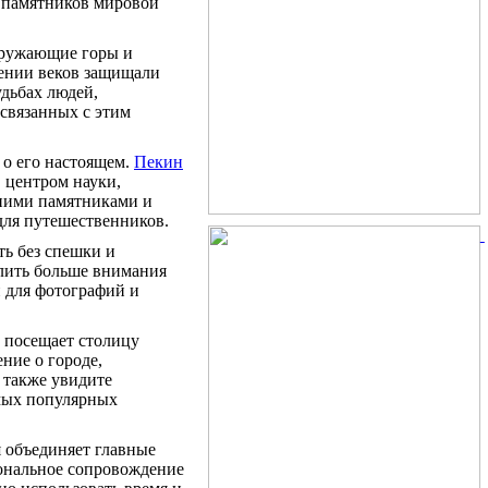
х памятников мировой
кружающие горы и
жении веков защищали
удьбах людей,
 связанных с этим
 о его настоящем.
Пекин
 центром науки,
вними памятниками и
для путешественников.
ть без спешки и
лить больше внимания
 для фотографий и
 посещает столицу
ние о городе,
а также увидите
мых популярных
я объединяет главные
ональное сопровождение