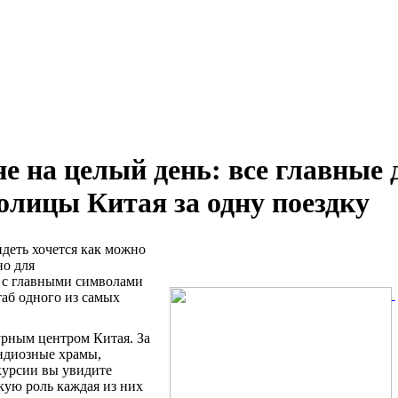
е на целый день: все главные
олицы Китая за одну поездку
идеть хочется как можно
но для
я с главными символами
таб одного из самых
урным центром Китая. За
андиозные храмы,
курсии вы увидите
кую роль каждая из них