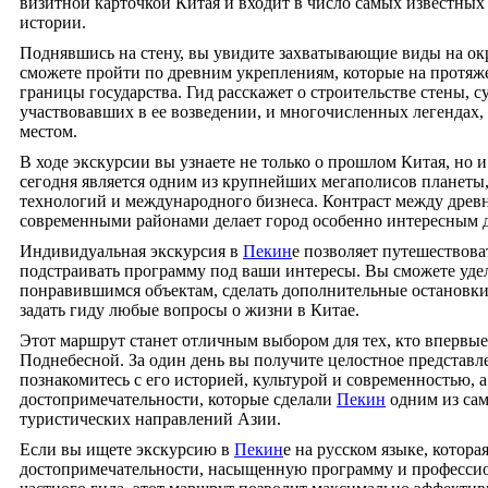
визитной карточкой Китая и входит в число самых известны
истории.
Поднявшись на стену, вы увидите захватывающие виды на о
сможете пройти по древним укреплениям, которые на протя
границы государства. Гид расскажет о строительстве стены, с
участвовавших в ее возведении, и многочисленных легендах,
местом.
В ходе экскурсии вы узнаете не только о прошлом Китая, но и
сегодня является одним из крупнейших мегаполисов планеты,
технологий и международного бизнеса. Контраст между дре
современными районами делает город особенно интересным 
Индивидуальная экскурсия в
Пекин
е позволяет путешествова
подстраивать программу под ваши интересы. Вы сможете уде
понравившимся объектам, сделать дополнительные остановки
задать гиду любые вопросы о жизни в Китае.
Этот маршрут станет отличным выбором для тех, кто впервые
Поднебесной. За один день вы получите целостное представле
познакомитесь с его историей, культурой и современностью, 
достопримечательности, которые сделали
Пекин
одним из са
туристических направлений Азии.
Если вы ищете экскурсию в
Пекин
е на русском языке, котора
достопримечательности, насыщенную программу и професси