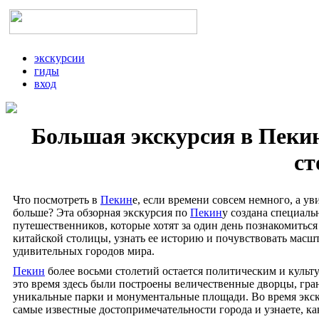
экскурсии
гиды
вход
Большая экскурсия в Пекин
ст
Что посмотреть в
Пекин
е, если времени совсем немного, а ув
больше? Эта обзорная экскурсия по
Пекин
у создана специаль
путешественников, которые хотят за один день познакомитьс
китайской столицы, узнать ее историю и почувствовать масш
удивительных городов мира.
Пекин
более восьми столетий остается политическим и культ
это время здесь были построены величественные дворцы, гр
уникальные парки и монументальные площади. Во время экс
самые известные достопримечательности города и узнаете, ка