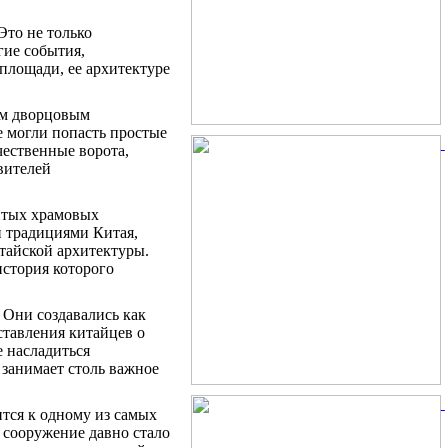
Это не только
гие события,
 площади, ее архитектуре
им дворцовым
е могли попасть простые
чественные ворота,
вителей
итых храмовых
и традициями Китая,
тайской архитектуры.
история которого
 Они создавались как
ставления китайцев о
 насладиться
 занимает столь важное
тся к одному из самых
 сооружение давно стало