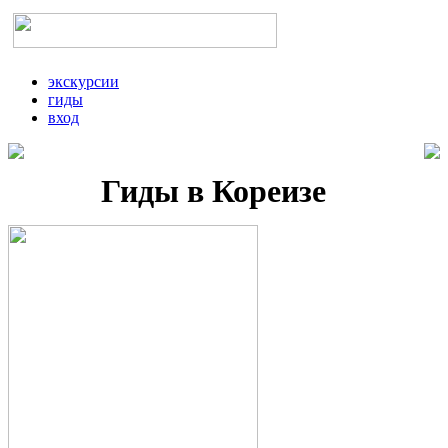
экскурсии
гиды
вход
Гиды в Кореизе